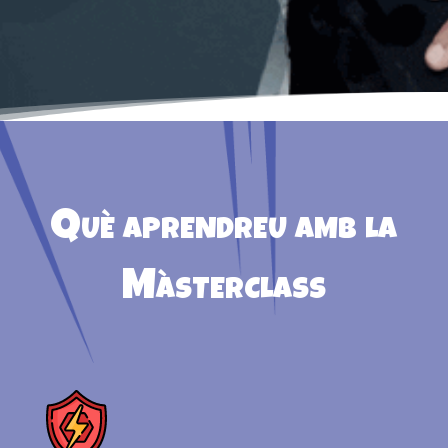
Què aprendreu amb la
Màsterclass